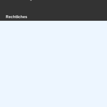
Rechtliches
Impressum
Datenschutzerklärung
Cookie-Einwilligung anpassen
©
St. Martinus-Schützenbruderschaft 1962 Qualburg e.V.